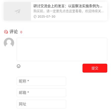
研讨交流会上的发言：以监察法实施条例为纲
推动巡察工作高质量发展
购买前，请一定要先点击这里看看，欢迎持续关
注，精彩模板每天推送预览结束，本文...
2025-07-30
评论
0
提交