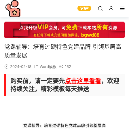
党课辅导：培育过硬特色党建品牌 引领基层高
质量发展
2024-02-18
Word模板
162
购买前，请一定要先
点击这里看看
，欢迎
持续关注，精彩模板每天推送