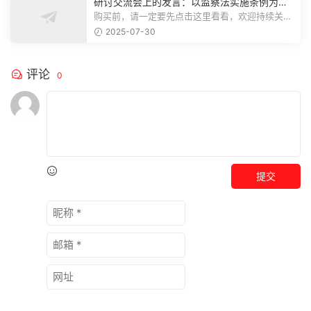
研讨交流会上的发言：以监察法实施条例为纲
推动巡察工作高质量发展
购买前，请一定要先点击这里看看，欢迎持续关
注，精彩模板每天推送预览结束，本文...
2025-07-30
评论
0
提交