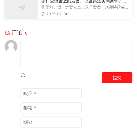
研讨交流会上的发言：以监察法实施条例为纲
推动巡察工作高质量发展
购买前，请一定要先点击这里看看，欢迎持续关
注，精彩模板每天推送预览结束，本文...
2025-07-30
评论
0
提交