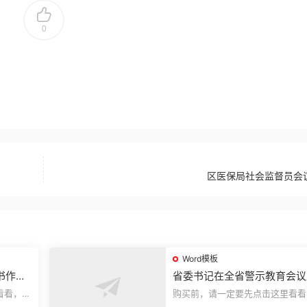
0
区医保局社会监督员会
Word模板
书作风
省委书记在全省警示教育会议
的讲话.1
看看，欢
购买前，请一定要先点击这里看看
送预览结
迎持续关注，精彩模板每天推送预