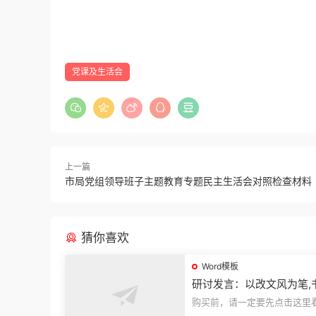
党课及生活会
上一篇
市局党组领导班子主题教育专题民主生活会对照检查材料
猜你喜欢
Word模板
研讨发言：以改文风为笔,
建设“必修课”
购买前，请一定要先点击这里
迎持续关注，精彩模板每天推