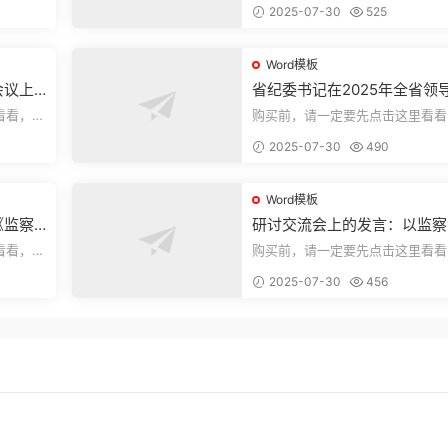
2025-07-30
525
束，本文...
Word模板
会议上
省纪委书记在2025年全省领
部警示教育会上的讲话.1
看看，欢
购买前，请一定要先点击这里看看
送预览结
迎持续关注，精彩模板每天推送预
2025-07-30
490
束，本文...
Word模板
《监察
研讨交流会上的发言：以监察
察工作
实施条例为纲推动巡察工作高
看看，欢
购买前，请一定要先点击这里看看
量发展
送预览结
迎持续关注，精彩模板每天推送预
2025-07-30
456
束，本文...