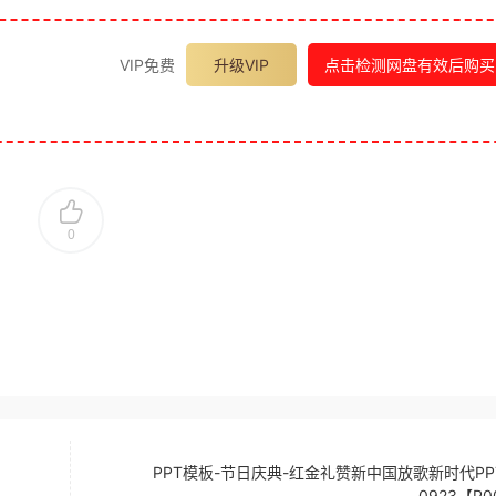
VIP免费
升级VIP
点击检测网盘有效后购买
0
PPT模板-节日庆典-红金礼赞新中国放歌新时代PP
0923【P0