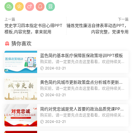
上一篇
下一篇
党史学习四本指定书目心得PPT
锤炼党性廉洁自律表率动态PPT，
模板,内容完整，拿来就用
内容完整，党课专用
猜你喜欢
蓝色简约基本医疗保障医保政策培训PPT模板
购买前，请一定要先点击这里看看，欢迎持续关
注，精彩模板每天推送预览结束，一共2...
2024-02-21
黄色简约风城市更新政策盘点分析城市更新宣
传PPT模板
购买前，请一定要先点击这里看看，欢迎持续关
注，精彩模板每天推送预览结束，一共1...
2024-02-21
简约对党忠诚是党人首要的政治品质党课PPT
模板
购买前，请一定要先点击这里看看，欢迎持续关
注，精彩模板每天推送预览结束，一共1...
2024-02-21