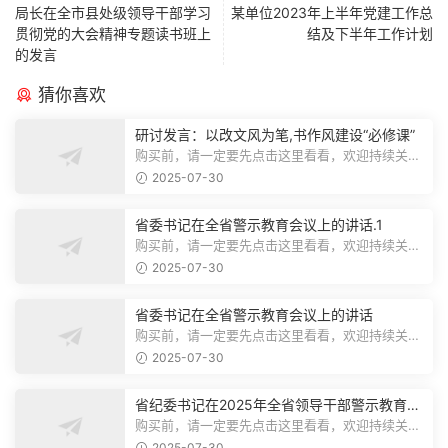
局长在全市县处级领导干部学习
某单位2023年上半年党建工作总
贯彻党的大会精神专题读书班上
结及下半年工作计划
的发言
猜你喜欢
研讨发言：以改文风为笔,书作风建设“必修课”
购买前，请一定要先点击这里看看，欢迎持续关
注，精彩模板每天推送预览结束，本文...
2025-07-30
省委书记在全省警示教育会议上的讲话.1
购买前，请一定要先点击这里看看，欢迎持续关
注，精彩模板每天推送预览结束，本文...
2025-07-30
省委书记在全省警示教育会议上的讲话
购买前，请一定要先点击这里看看，欢迎持续关
注，精彩模板每天推送预览结束，本文...
2025-07-30
省纪委书记在2025年全省领导干部警示教育会
上的讲话.1
购买前，请一定要先点击这里看看，欢迎持续关
注，精彩模板每天推送预览结束，本文...
2025-07-30