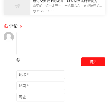
研讨交流会上的发言：以监察法实施条例为纲
推动巡察工作高质量发展
购买前，请一定要先点击这里看看，欢迎持续关
注，精彩模板每天推送预览结束，本文...
2025-07-30
评论
0
提交