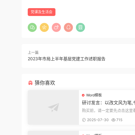
党课及生活会
上一篇
2023年市局上半年基层党建工作述职报告
猜你喜欢
Word模板
研讨发言：以改文风为笔,
建设“必修课”
购买前，请一定要先点击这里
迎持续关注，精彩模板每天推
2025-07-30
715
束，本文...