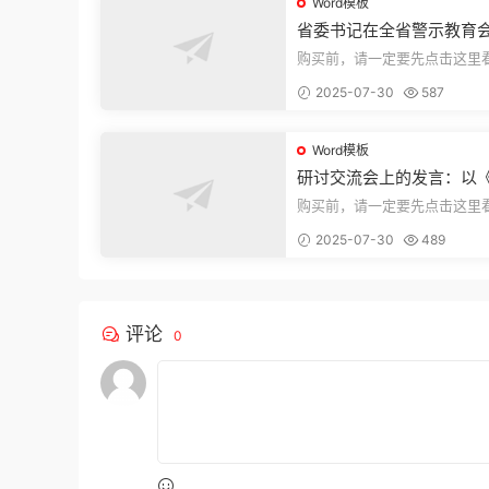
Word模板
省委书记在全省警示教育
的讲话
购买前，请一定要先点击这里
迎持续关注，精彩模板每天推
2025-07-30
587
束，本文...
Word模板
研讨交流会上的发言：以
法实施条例》为纲,推动巡
购买前，请一定要先点击这里
高质量发展
迎持续关注，精彩模板每天推
2025-07-30
489
束，本文...
评论
0