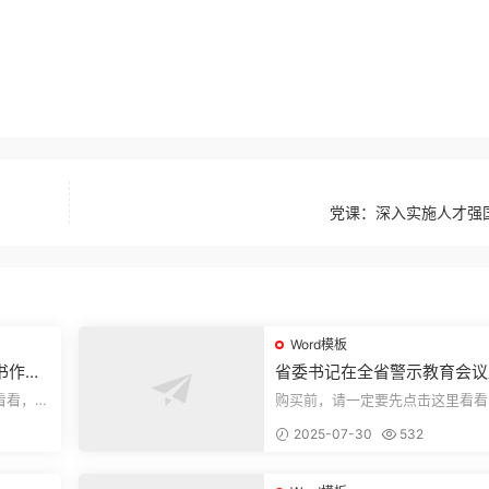
党课：深入实施人才强
Word模板
书作风
省委书记在全省警示教育会议
的讲话.1
看看，欢
购买前，请一定要先点击这里看看
送预览结
迎持续关注，精彩模板每天推送预
2025-07-30
532
束，本文...