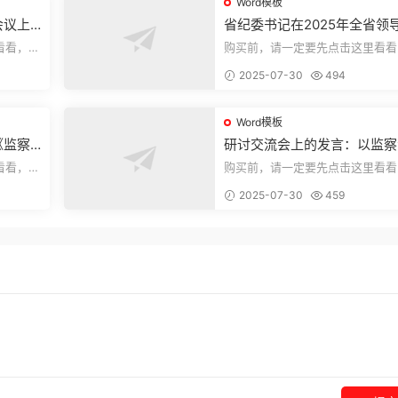
Word模板
会议上
省纪委书记在2025年全省领
部警示教育会上的讲话.1
看看，欢
购买前，请一定要先点击这里看看
送预览结
迎持续关注，精彩模板每天推送预
2025-07-30
494
束，本文...
Word模板
《监察
研讨交流会上的发言：以监察
察工作
实施条例为纲推动巡察工作高
看看，欢
购买前，请一定要先点击这里看看
量发展
送预览结
迎持续关注，精彩模板每天推送预
2025-07-30
459
束，本文...