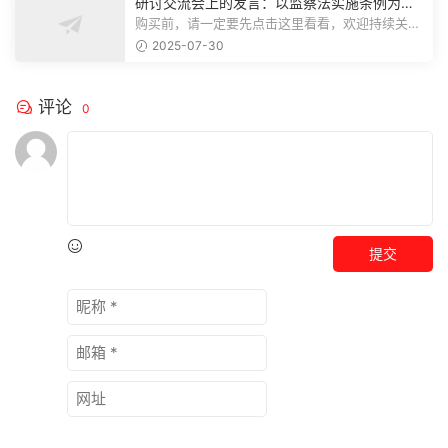
研讨交流会上的发言：以监察法实施条例为纲
推动巡察工作高质量发展
购买前，请一定要先点击这里看看，欢迎持续关
注，精彩模板每天推送预览结束，本文...
2025-07-30
评论
0
提交