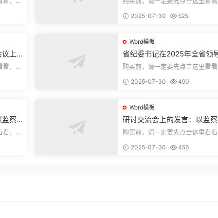
看看，欢
购买前，请一定要先点击这里看看
送预览结
迎持续关注，精彩模板每天推送预
2025-07-30
525
束，本文...
Word模板
会议上
省纪委书记在2025年全省领
部警示教育会上的讲话.1
看看，欢
购买前，请一定要先点击这里看看
送预览结
迎持续关注，精彩模板每天推送预
2025-07-30
490
束，本文...
Word模板
《监察
研讨交流会上的发言：以监察
察工作
实施条例为纲推动巡察工作高
看看，欢
购买前，请一定要先点击这里看看
量发展
送预览结
迎持续关注，精彩模板每天推送预
2025-07-30
456
束，本文...