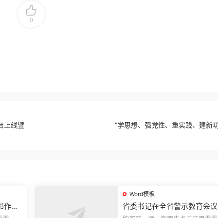
0
台上线暨
“学思想、强党性、重实践、建新功
Word模板
书作风
省委书记在全省警示教育会议
的讲话.1