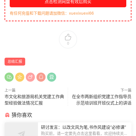
点击检测网盘有效后购买
有任何充值和下载问题请加微信：xuexixuexi66
0
总结汇报
上一篇
下一篇
市文化和旅游局机关党建工作典
在全市两新组织党建工作指导员
型经验做法情况汇报
示范培训班开班仪式上的讲话
猜你喜欢
研讨发言：以改文风为笔,书作风建设“必修课”
购买前，请一定要先点击这里看看，欢迎持续关