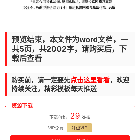
预览结束，本文件为word文档，一
共5页，共2002字，请购买后，下
载后查看
购买前，请一定要先
点击这里看看
，欢迎
持续关注，精彩模板每天推送
资源下载
29
下载价格
RMB
VIP免费
升级VIP