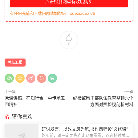
点击检测网盘有效后购买
有任何充值和下载问题请加微信：xuexixuexi66
0
总结汇报
上一篇
下一篇
党课讲稿：在知行合一中传承五
纪检监察干部队伍教育整顿六个
四精神
方面对照检视剖析材料
猜你喜欢
研讨发言：以改文风为笔,书作风建设“必修课”
购买前，请一定要先点击这里看看，欢迎持续关