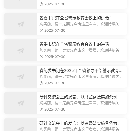
注，精彩模板每天推送预览结束，本文...
2025-07-30
省委书记在全省警示教育会议上的讲话.1
购买前，请一定要先点击这里看看，欢迎持续关
注，精彩模板每天推送预览结束，本文...
2025-07-30
省委书记在全省警示教育会议上的讲话
购买前，请一定要先点击这里看看，欢迎持续关
注，精彩模板每天推送预览结束，本文...
2025-07-30
省纪委书记在2025年全省领导干部警示教育会
上的讲话.1
购买前，请一定要先点击这里看看，欢迎持续关
注，精彩模板每天推送预览结束，本文...
2025-07-30
研讨交流会上的发言：以《监察法实施条例》
为纲,推动巡察工作高质量发展
购买前，请一定要先点击这里看看，欢迎持续关
注，精彩模板每天推送预览结束，本文...
2025-07-30
研讨交流会上的发言：以监察法实施条例为纲
推动巡察工作高质量发展
购买前，请一定要先点击这里看看，欢迎持续关