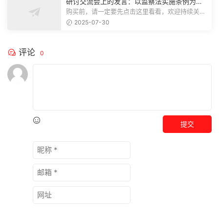
研讨交流会上的发言：以监察法实施条例为纲
推动巡察工作高质量发展
购买前，请一定要先点击这里看看，欢迎持续关
注，精彩模板每天推送预览结束，本文...
2025-07-30
评论
0
提交