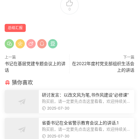
0
总结汇报
上一篇
下一篇
书记在基层党建专题会议上的讲
在2022年度村党支部组织生活会
话
上的讲话
猜你喜欢
研讨发言：以改文风为笔,书作风建设“必修课”
购买前，请一定要先点击这里看看，欢迎持续关
注，精彩模板每天推送预览结束，本文...
2025-07-30
省委书记在全省警示教育会议上的讲话.1
购买前，请一定要先点击这里看看，欢迎持续关
注，精彩模板每天推送预览结束，本文...
2025-07-30