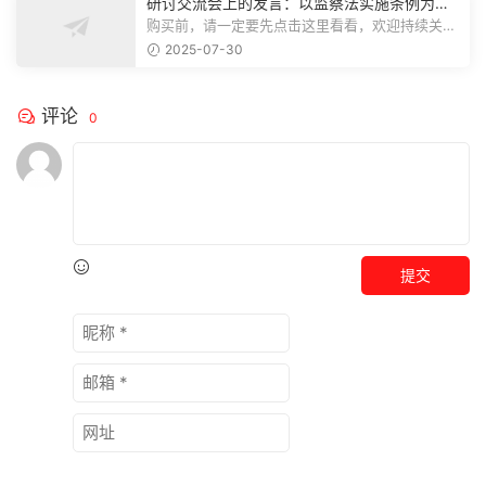
研讨交流会上的发言：以监察法实施条例为纲
推动巡察工作高质量发展
购买前，请一定要先点击这里看看，欢迎持续关
注，精彩模板每天推送预览结束，本文...
2025-07-30
评论
0
提交