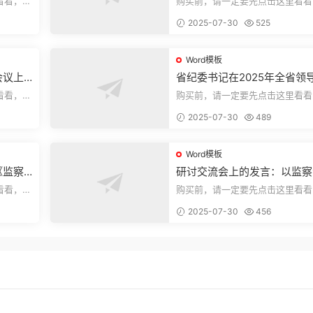
看看，欢
购买前，请一定要先点击这里看看
送预览结
迎持续关注，精彩模板每天推送预
2025-07-30
525
束，本文...
Word模板
会议上
省纪委书记在2025年全省领
部警示教育会上的讲话.1
看看，欢
购买前，请一定要先点击这里看看
送预览结
迎持续关注，精彩模板每天推送预
2025-07-30
489
束，本文...
Word模板
《监察
研讨交流会上的发言：以监察
察工作
实施条例为纲推动巡察工作高
看看，欢
购买前，请一定要先点击这里看看
量发展
送预览结
迎持续关注，精彩模板每天推送预
2025-07-30
456
束，本文...