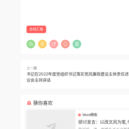
总结汇报
上一篇
书记在2022年度党组织书记落实党风廉政建设主体责任
议会主持讲话
猜你喜欢
Word模板
研讨发言：以改文风为笔,
建设“必修课”