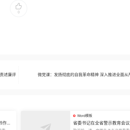
0
述责述廉评
微党课：发扬彻底的自我革命精神 深入推进全面从
Word模板
书作风
省委书记在全省警示教育会议
的讲话.1