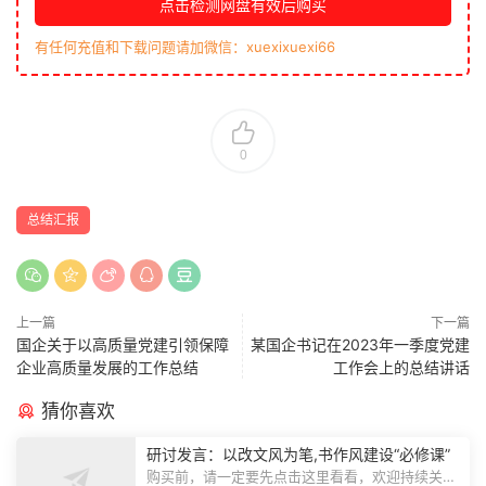
点击检测网盘有效后购买
有任何充值和下载问题请加微信：xuexixuexi66
0
总结汇报
上一篇
下一篇
国企关于以高质量党建引领保障
某国企书记在2023年一季度党建
企业高质量发展的工作总结
工作会上的总结讲话
猜你喜欢
研讨发言：以改文风为笔,书作风建设“必修课”
购买前，请一定要先点击这里看看，欢迎持续关