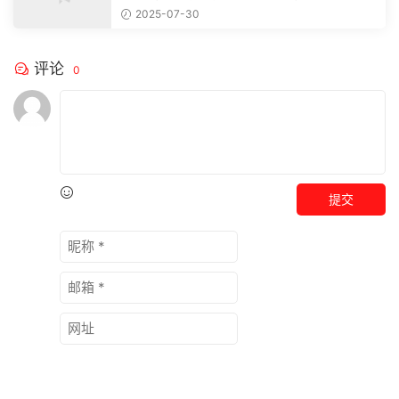
注，精彩模板每天推送预览结束，本文...
2025-07-30
评论
0
提交