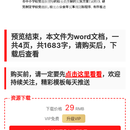
预览结束，本文件为word文档，一
共4页，共1683字，请购买后，下
载后查看
购买前，请一定要先
点击这里看看
，欢迎
持续关注，精彩模板每天推送
资源下载
29
下载价格
RMB
VIP免费
升级VIP