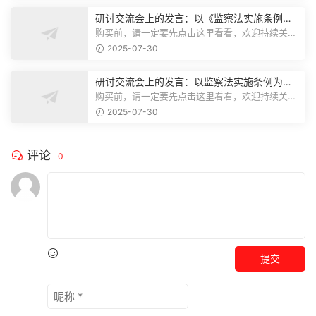
研讨交流会上的发言：以《监察法实施条例》
为纲,推动巡察工作高质量发展
购买前，请一定要先点击这里看看，欢迎持续关
注，精彩模板每天推送预览结束，本文...
2025-07-30
研讨交流会上的发言：以监察法实施条例为纲
推动巡察工作高质量发展
购买前，请一定要先点击这里看看，欢迎持续关
注，精彩模板每天推送预览结束，本文...
2025-07-30
评论
0
提交