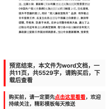
预览结束，本文件为word文档，一
共11页，共5529字，请购买后，下
载后查看
购买前，请一定要先
点击这里看看
，欢迎
持续关注，精彩模板每天推送