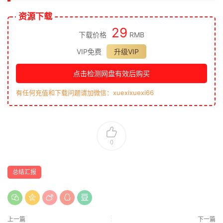
资源下载
29
下载价格
RMB
VIP免费
升级VIP
点击检测网盘有效后购买
有任何充值和下载问题请加微信：xuexixuexi66
0
总结汇报
上一篇
下一篇