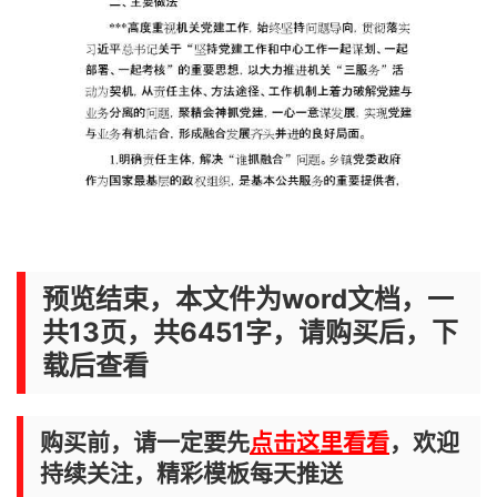
预览结束，本文件为word文档，一
共13页，共6451字，请购买后，下
载后查看
购买前，请一定要先
点击这里看看
，欢迎
持续关注，精彩模板每天推送