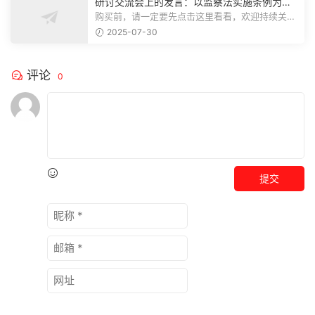
研讨交流会上的发言：以监察法实施条例为纲
推动巡察工作高质量发展
购买前，请一定要先点击这里看看，欢迎持续关
注，精彩模板每天推送预览结束，本文...
2025-07-30
评论
0
提交