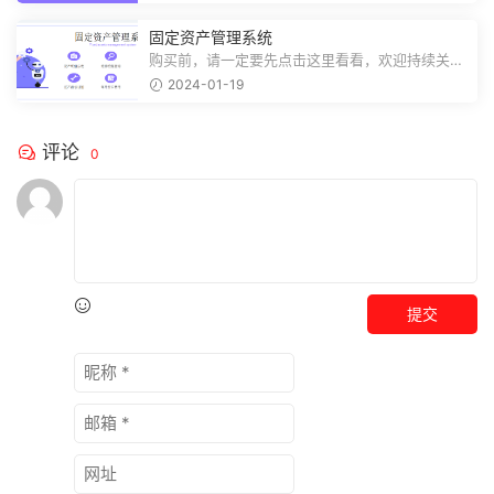
固定资产管理系统
购买前，请一定要先点击这里看看，欢迎持续关
注，精彩模板每天推送预览结束，需要...
2024-01-19
评论
0
提交