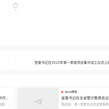
0
党委书记在2023年第一季度项目集中动工仪式上
Word模板
书作风
省委书记在全省警示教育会议
的讲话.1
看看，欢
购买前，请一定要先点击这里看看
送预览结
迎持续关注，精彩模板每天推送预