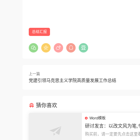
总结汇报
上一篇
党建引领马克思主义学院高质量发展工作总结
猜你喜欢
Word模板
研讨发言：以改文风为笔,
建设“必修课”
购买前，请一定要先点击这里
迎持续关注，精彩模板每天推