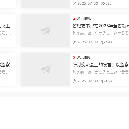
2025-07-30
525
束，本文...
Word模板
会议上
省纪委书记在2025年全省领
部警示教育会上的讲话.1
看看，欢
购买前，请一定要先点击这里看看
送预览结
迎持续关注，精彩模板每天推送预
2025-07-30
490
束，本文...
Word模板
《监察
研讨交流会上的发言：以监察
察工作
实施条例为纲推动巡察工作高
看看，欢
购买前，请一定要先点击这里看看
量发展
送预览结
迎持续关注，精彩模板每天推送预
2025-07-30
456
束，本文...