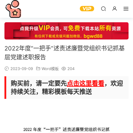
2022年度“一把手”述责述廉暨党组织书记抓基
层党建述职报告
2023-09-09
Word模板
204
购买前，请一定要先
点击这里看看
，欢迎
持续关注，精彩模板每天推送