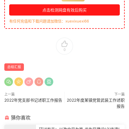
点击检测网盘有效后购买
有任何充值和下载问题请加微信：xuexixuexi66
0
总结汇报
上一篇
下一篇
2022年党支部书记述职工作报告
2022年度某镇党管武装工作述职
报告
猜你喜欢