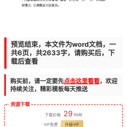
预览结束，本文件为word文档，一
共6页，共2633字，请购买后，下
载后查看
购买前，请一定要先
点击这里看看
，欢迎
持续关注，精彩模板每天推送
资源下载
29
下载价格
RMB
VIP免费
升级VIP