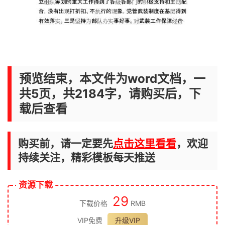
预览结束，本文件为word文档，一
共5页，共2184字，请购买后，下
载后查看
购买前，请一定要先
点击这里看看
，欢迎
持续关注，精彩模板每天推送
资源下载
29
下载价格
RMB
VIP免费
升级VIP