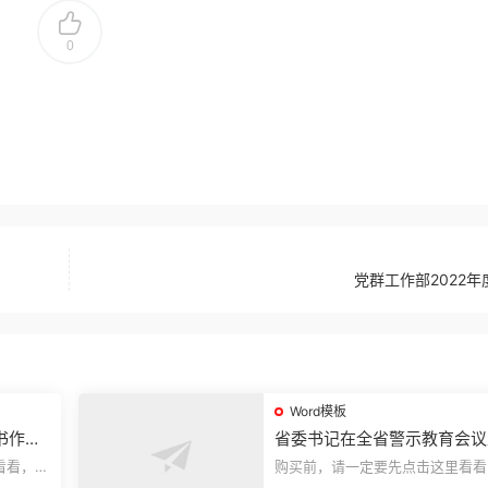
0
党群工作部2022年
Word模板
书作风
省委书记在全省警示教育会议
的讲话.1
看看，欢
购买前，请一定要先点击这里看看
送预览结
迎持续关注，精彩模板每天推送预