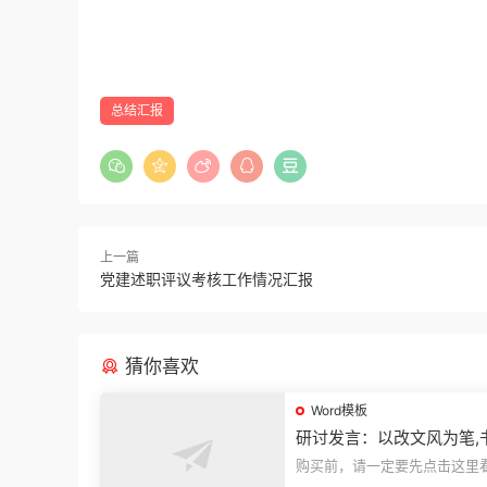
总结汇报
上一篇
党建述职评议考核工作情况汇报
猜你喜欢
Word模板
研讨发言：以改文风为笔,
建设“必修课”
购买前，请一定要先点击这里
迎持续关注，精彩模板每天推