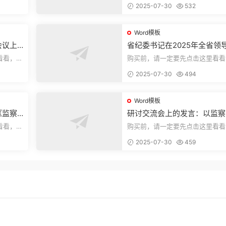
2025-07-30
532
束，本文...
Word模板
会议上
省纪委书记在2025年全省领
部警示教育会上的讲话.1
看看，欢
购买前，请一定要先点击这里看看
送预览结
迎持续关注，精彩模板每天推送预
2025-07-30
494
束，本文...
Word模板
《监察
研讨交流会上的发言：以监察
察工作
实施条例为纲推动巡察工作高
看看，欢
购买前，请一定要先点击这里看看
量发展
送预览结
迎持续关注，精彩模板每天推送预
2025-07-30
459
束，本文...