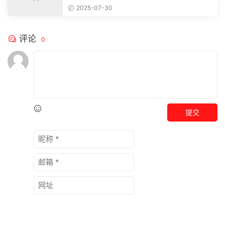
注，精彩模板每天推送预览结束，本文...
2025-07-30
评论
0
提交