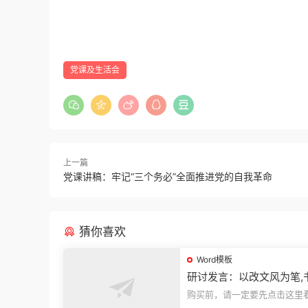
党课及生活会
上一篇
党课讲稿：牢记“三个务必”全面推进党的自我革命
猜你喜欢
Word模板
研讨发言：以改文风为笔,
建设“必修课”
购买前，请一定要先点击这里
迎持续关注，精彩模板每天推