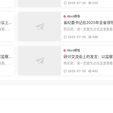
2025-07-30
535
束，本文...
Word模板
会议上
省纪委书记在2025年全省领
部警示教育会上的讲话.1
看看，欢
购买前，请一定要先点击这里看看
送预览结
迎持续关注，精彩模板每天推送预
2025-07-30
496
束，本文...
Word模板
《监察
研讨交流会上的发言：以监察
察工作
实施条例为纲推动巡察工作高
看看，欢
购买前，请一定要先点击这里看看
量发展
送预览结
迎持续关注，精彩模板每天推送预
2025-07-30
462
束，本文...