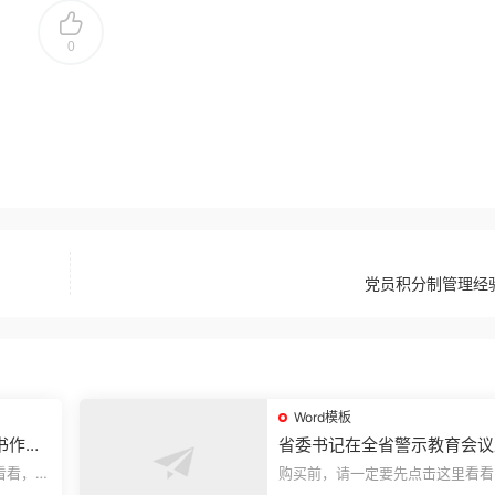
0
党员积分制管理经
Word模板
书作风
省委书记在全省警示教育会议
的讲话.1
看看，欢
购买前，请一定要先点击这里看看
送预览结
迎持续关注，精彩模板每天推送预