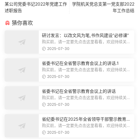
某公司党委书记2022年党建工作
学院机关党总支第一党支部2022
述职报告
年工作总结
猜你喜欢
研讨发言：以改文风为笔,书作风建设“必修课”
购买前，请一定要先点击这里看看，欢迎持续关
注，精彩模板每天推送预览结束，本文...
2025-07-30
省委书记在全省警示教育会议上的讲话.1
购买前，请一定要先点击这里看看，欢迎持续关
注，精彩模板每天推送预览结束，本文...
2025-07-30
省委书记在全省警示教育会议上的讲话
购买前，请一定要先点击这里看看，欢迎持续关
注，精彩模板每天推送预览结束，本文...
2025-07-30
省纪委书记在2025年全省领导干部警示教育会
上的讲话.1
购买前，请一定要先点击这里看看，欢迎持续关
注，精彩模板每天推送预览结束，本文...
2025-07-30