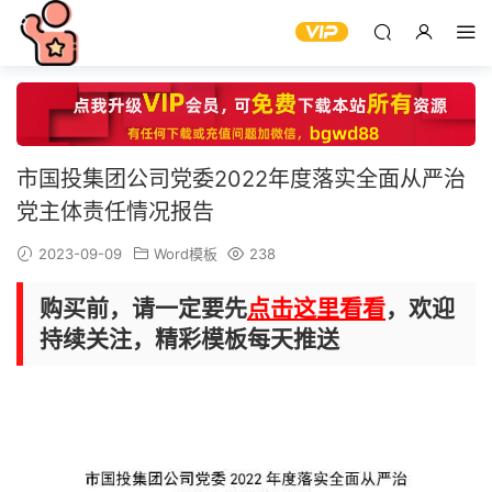
市国投集团公司党委2022年度落实全面从严治
党主体责任情况报告
2023-09-09
Word模板
238
购买前，请一定要先
点击这里看看
，欢迎
持续关注，精彩模板每天推送