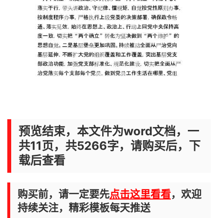
预览结束，本文件为word文档，一
共11页，共5266字，请购买后，下
载后查看
购买前，请一定要先
点击这里看看
，欢迎
持续关注，精彩模板每天推送