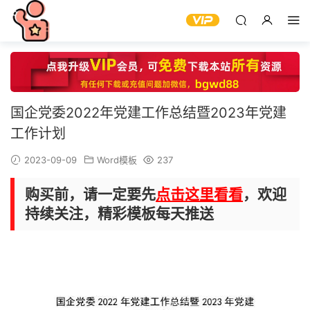
国企党委2022年党建工作总结暨2023年党建
工作计划
2023-09-09
Word模板
237
购买前，请一定要先
点击这里看看
，欢迎
持续关注，精彩模板每天推送