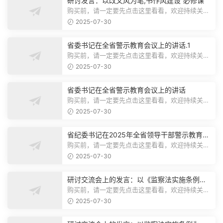
研讨发言：以改文风为笔,书作风建设“必修课”
购买前，请一定要先点击这里看看，欢迎持续关
注，精彩模板每天推送预览结束，本文...
2025-07-30
省委书记在全省警示教育会议上的讲话.1
购买前，请一定要先点击这里看看，欢迎持续关
注，精彩模板每天推送预览结束，本文...
2025-07-30
省委书记在全省警示教育会议上的讲话
购买前，请一定要先点击这里看看，欢迎持续关
注，精彩模板每天推送预览结束，本文...
2025-07-30
省纪委书记在2025年全省领导干部警示教育会
上的讲话.1
购买前，请一定要先点击这里看看，欢迎持续关
注，精彩模板每天推送预览结束，本文...
2025-07-30
研讨交流会上的发言：以《监察法实施条例》
为纲,推动巡察工作高质量发展
购买前，请一定要先点击这里看看，欢迎持续关
注，精彩模板每天推送预览结束，本文...
2025-07-30