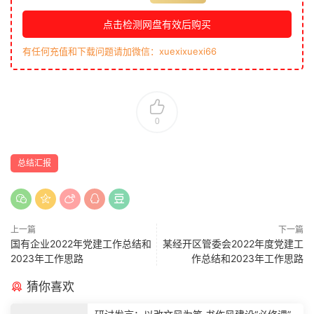
点击检测网盘有效后购买
有任何充值和下载问题请加微信：xuexixuexi66
0
总结汇报
上一篇
下一篇
国有企业2022年党建工作总结和
某经开区管委会2022年度党建工
2023年工作思路
作总结和2023年工作思路
猜你喜欢