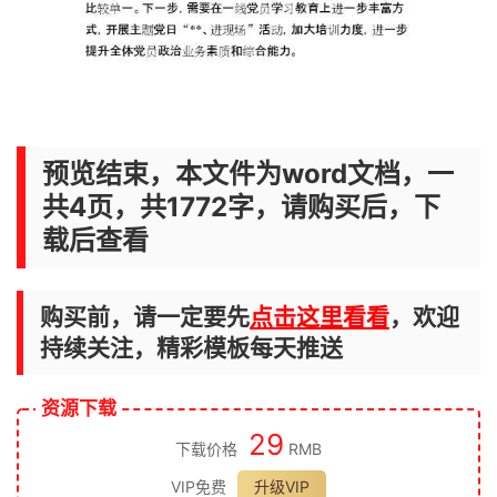
预览结束，本文件为word文档，一
共4页，共1772字，请购买后，下
载后查看
购买前，请一定要先
点击这里看看
，欢迎
持续关注，精彩模板每天推送
资源下载
29
下载价格
RMB
VIP免费
升级VIP