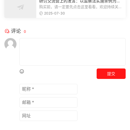
研讨交流会上的发言：以监察法实施条例为纲
推动巡察工作高质量发展
购买前，请一定要先点击这里看看，欢迎持续关
注，精彩模板每天推送预览结束，本文...
2025-07-30
评论
0
提交