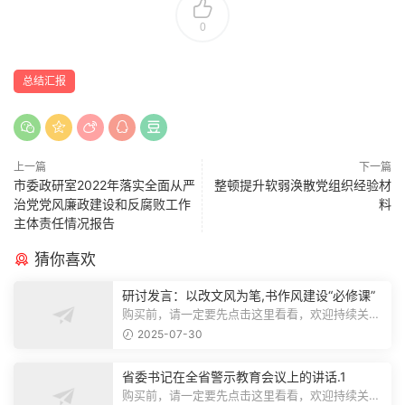
0
总结汇报
上一篇
下一篇
市委政研室2022年落实全面从严
整顿提升软弱涣散党组织经验材
治党党风廉政建设和反腐败工作
料
主体责任情况报告
猜你喜欢
研讨发言：以改文风为笔,书作风建设“必修课”
购买前，请一定要先点击这里看看，欢迎持续关
注，精彩模板每天推送预览结束，本文...
2025-07-30
省委书记在全省警示教育会议上的讲话.1
购买前，请一定要先点击这里看看，欢迎持续关