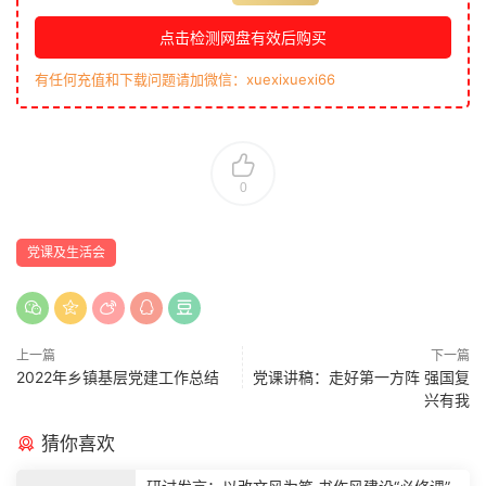
点击检测网盘有效后购买
有任何充值和下载问题请加微信：xuexixuexi66
0
党课及生活会
上一篇
下一篇
2022年乡镇基层党建工作总结
党课讲稿：走好第一方阵 强国复
兴有我
猜你喜欢