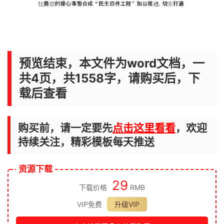
预览结束，本文件为word文档，一
共4页，共1558字，请购买后，下
载后查看
购买前，请一定要先
点击这里看看
，欢迎
持续关注，精彩模板每天推送
资源下载
29
下载价格
RMB
VIP免费
升级VIP