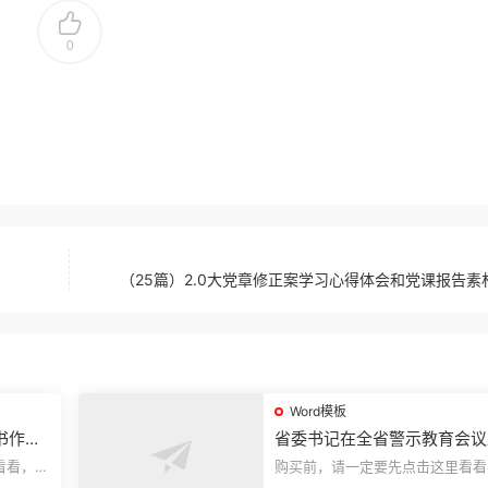
0
（25篇）2.0大党章修正案学习心得体会和党课报告素
Word模板
书作风
省委书记在全省警示教育会议
的讲话.1
看看，欢
购买前，请一定要先点击这里看看
送预览结
迎持续关注，精彩模板每天推送预