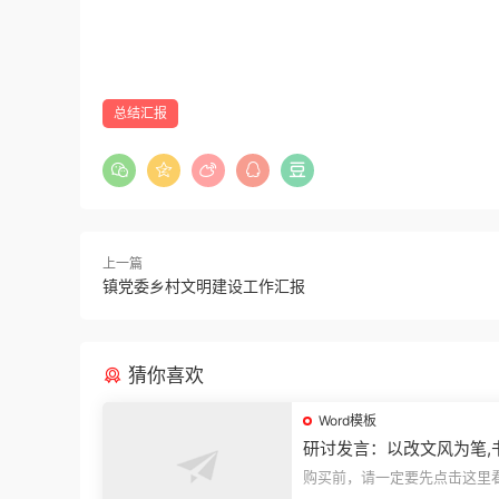
总结汇报
上一篇
镇党委乡村文明建设工作汇报
猜你喜欢
Word模板
研讨发言：以改文风为笔,
建设“必修课”
购买前，请一定要先点击这里
迎持续关注，精彩模板每天推