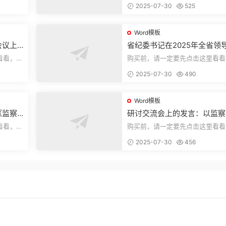
2025-07-30
525
束，本文...
Word模板
会议上
省纪委书记在2025年全省领
部警示教育会上的讲话.1
看看，欢
购买前，请一定要先点击这里看看
送预览结
迎持续关注，精彩模板每天推送预
2025-07-30
490
束，本文...
Word模板
《监察
研讨交流会上的发言：以监察
察工作
实施条例为纲推动巡察工作高
看看，欢
购买前，请一定要先点击这里看看
量发展
送预览结
迎持续关注，精彩模板每天推送预
2025-07-30
456
束，本文...