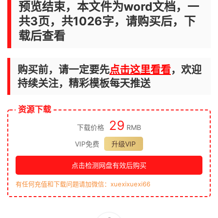
预览结束，本文件为word文档，一
共3页，共1026字，请购买后，下
载后查看
购买前，请一定要先
点击这里看看
，欢迎
持续关注，精彩模板每天推送
资源下载
29
下载价格
RMB
VIP免费
升级VIP
点击检测网盘有效后购买
有任何充值和下载问题请加微信：xuexixuexi66