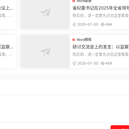
Word模板
会议上
省纪委书记在2025年全省领
部警示教育会上的讲话.1
看看，欢
购买前，请一定要先点击这里看看
送预览结
迎持续关注，精彩模板每天推送预
2025-07-30
494
束，本文...
Word模板
《监察
研讨交流会上的发言：以监察
察工作
实施条例为纲推动巡察工作高
看看，欢
购买前，请一定要先点击这里看看
量发展
送预览结
迎持续关注，精彩模板每天推送预
2025-07-30
459
束，本文...