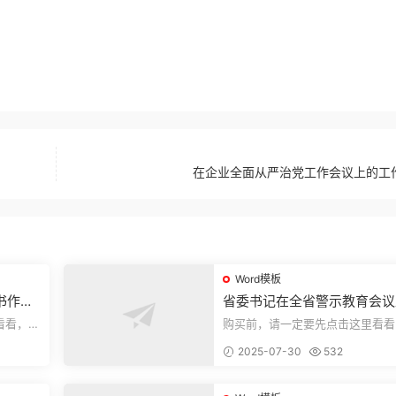
在企业全面从严治党工作会议上的工
Word模板
书作风
省委书记在全省警示教育会议
的讲话.1
看看，欢
购买前，请一定要先点击这里看看
送预览结
迎持续关注，精彩模板每天推送预
2025-07-30
532
束，本文...