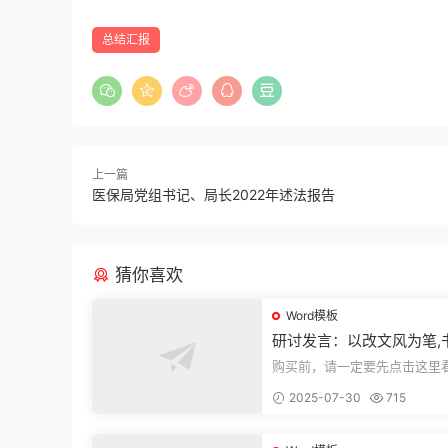
总结汇报
上一篇
医保局党组书记、局长2022年述法报告
猜你喜欢
Word模板
研讨发言：以改文风为笔,
建设“必修课”
购买前，请一定要先点击这里
迎持续关注，精彩模板每天推
2025-07-30
715
束，本文...