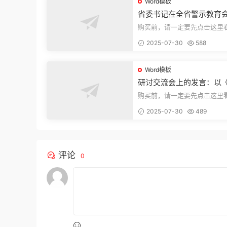
Word模板
省委书记在全省警示教育
的讲话
购买前，请一定要先点击这里
迎持续关注，精彩模板每天推
2025-07-30
588
束，本文...
Word模板
研讨交流会上的发言：以
法实施条例》为纲,推动巡
购买前，请一定要先点击这里
高质量发展
迎持续关注，精彩模板每天推
2025-07-30
489
束，本文...
评论
0