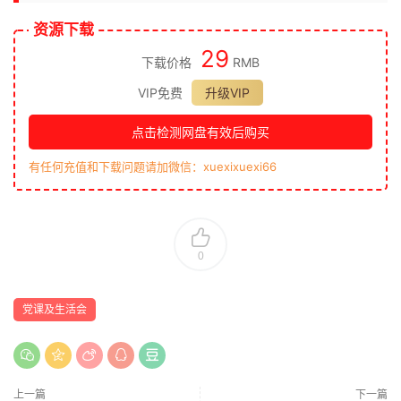
资源下载
29
下载价格
RMB
VIP免费
升级VIP
点击检测网盘有效后购买
有任何充值和下载问题请加微信：xuexixuexi66
0
党课及生活会
上一篇
下一篇