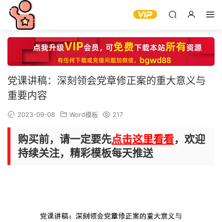
党课讲稿：深刻领会党章修正案的重大意义与
重要内容
2023-09-08
Word模板
217
购买前，请一定要先
点击这里看看
，欢迎
持续关注，精彩模板每天推送