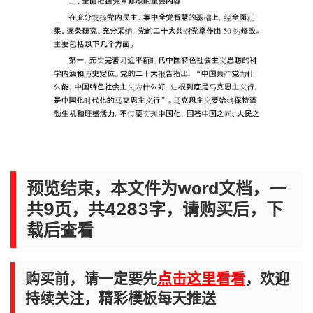
预览结束，本文件为word文档，一
共9页，共4283字，请购买后，下
载后查看
购买前，请一定要先
点击这里看看
，欢迎
持续关注，精彩模板每天推送