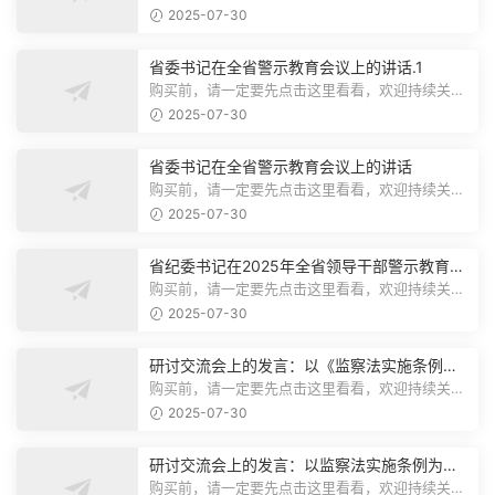
注，精彩模板每天推送预览结束，本文...
2025-07-30
省委书记在全省警示教育会议上的讲话.1
购买前，请一定要先点击这里看看，欢迎持续关
注，精彩模板每天推送预览结束，本文...
2025-07-30
省委书记在全省警示教育会议上的讲话
购买前，请一定要先点击这里看看，欢迎持续关
注，精彩模板每天推送预览结束，本文...
2025-07-30
省纪委书记在2025年全省领导干部警示教育会
上的讲话.1
购买前，请一定要先点击这里看看，欢迎持续关
注，精彩模板每天推送预览结束，本文...
2025-07-30
研讨交流会上的发言：以《监察法实施条例》
为纲,推动巡察工作高质量发展
购买前，请一定要先点击这里看看，欢迎持续关
注，精彩模板每天推送预览结束，本文...
2025-07-30
研讨交流会上的发言：以监察法实施条例为纲
推动巡察工作高质量发展
购买前，请一定要先点击这里看看，欢迎持续关