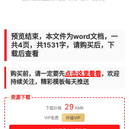
预览结束，本文件为word文档，一
共4页，共1531字，请购买后，下
载后查看
购买前，请一定要先
点击这里看看
，欢迎
持续关注，精彩模板每天推送
资源下载
29
下载价格
RMB
VIP免费
升级VIP