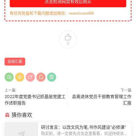
点击检测网盘有效后购买
有任何充值和下载问题请加微信：xuexixuexi66
0
总结汇报
上一篇
下一篇
2022年度党委书记抓基层党建工
县离退休党员干部教育管理工作
作述职报告
汇报
猜你喜欢
研讨发言：以改文风为笔,书作风建设“必修课”
购买前，请一定要先点击这里看看，欢迎持续关