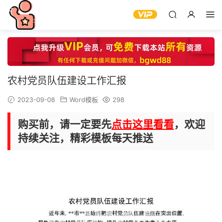
农村党员队伍建设工作汇报
2023-09-08
Word模板
298
购买前，请一定要先
点击这里看看
，欢迎
持续关注，精彩模板每天推送