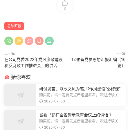
0
总结汇报
上一篇
下一篇
在公司党委2022年党风廉政建设
17.预备党员思想汇报汇编（10
和反腐败工作推进会上的讲话
篇）
猜你喜欢
研讨发言：以改文风为笔,书作风建设“必修课”
购买前，请一定要先点击这里看看，欢迎持续关
注，精彩模板每天推送预览结束，本文...
2025-07-30
省委书记在全省警示教育会议上的讲话.1
购买前，请一定要先点击这里看看，欢迎持续关
注，精彩模板每天推送预览结束，本文...
2025-07-30