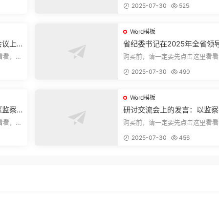
2025-07-30
525
束，本文...
Word模板
会议上
省纪委书记在2025年全省领
部警示教育会上的讲话.1
看看，欢
购买前，请一定要先点击这里看看
送预览结
迎持续关注，精彩模板每天推送预
2025-07-30
490
束，本文...
Word模板
《监察
研讨交流会上的发言：以监察
察工作
实施条例为纲推动巡察工作高
看看，欢
购买前，请一定要先点击这里看看
量发展
送预览结
迎持续关注，精彩模板每天推送预
2025-07-30
456
束，本文...