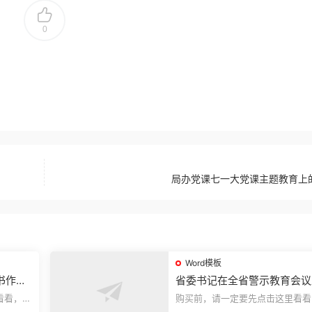
0
局办党课七一大党课主题教育上
Word模板
书作风
省委书记在全省警示教育会议
的讲话.1
看看，欢
购买前，请一定要先点击这里看看
送预览结
迎持续关注，精彩模板每天推送预