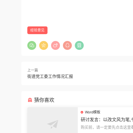
经验意见
上一篇
街道党工委工作情况汇报
猜你喜欢
Word模板
研讨发言：以改文风为笔,
建设“必修课”
购买前，请一定要先点击这里
迎持续关注，精彩模板每天推