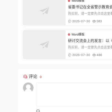
Word模板
省委书记在全省警示教育
的讲话
购买前，请一定要先点击这里
迎持续关注，精彩模板每天推
2025-07-30
583
束，本文...
Word模板
研讨交流会上的发言：以
法实施条例》为纲,推动巡
购买前，请一定要先点击这里
高质量发展
迎持续关注，精彩模板每天推
2025-07-30
486
束，本文...
评论
0