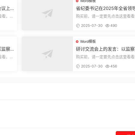
Word模板
会议上
省纪委书记在2025年全省领
部警示教育会上的讲话.1
看看，欢
购买前，请一定要先点击这里看看
送预览结
迎持续关注，精彩模板每天推送预
2025-07-30
490
束，本文...
Word模板
《监察
研讨交流会上的发言：以监察
察工作
实施条例为纲推动巡察工作高
看看，欢
购买前，请一定要先点击这里看看
量发展
送预览结
迎持续关注，精彩模板每天推送预
2025-07-30
456
束，本文...