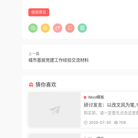
经验意见
上一篇
城市基层党建工作经验交流材料
猜你喜欢
Word模板
研讨发言：以改文风为笔,
建设“必修课”
购买前，请一定要先点击这里
迎持续关注，精彩模板每天推
2025-07-30
708
束，本文...