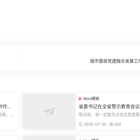
城市基层党建融合发展工
Word模板
书作风
省委书记在全省警示教育会议
的讲话.1
看看，欢
购买前，请一定要先点击这里看看
送预览结
迎持续关注，精彩模板每天推送预
2025-07-30
525
束，本文...