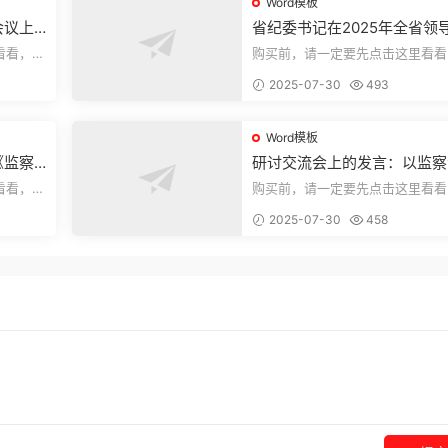
Word模板
会议上
省纪委书记在2025年全省领
部警示教育会上的讲话.1
看看，欢
购买前，请一定要先点击这里看看
送预览结
迎持续关注，精彩模板每天推送预
2025-07-30
493
束，本文...
Word模板
《监察
研讨交流会上的发言：以监察
察工作
实施条例为纲推动巡察工作高
看看，欢
购买前，请一定要先点击这里看看
量发展
送预览结
迎持续关注，精彩模板每天推送预
2025-07-30
458
束，本文...