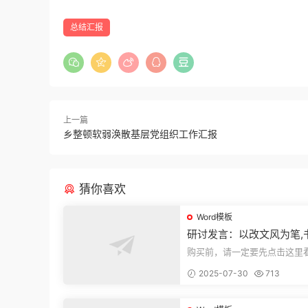
总结汇报
上一篇
乡整顿软弱涣散基层党组织工作汇报
猜你喜欢
Word模板
研讨发言：以改文风为笔,
建设“必修课”
购买前，请一定要先点击这里
迎持续关注，精彩模板每天推
2025-07-30
713
束，本文...