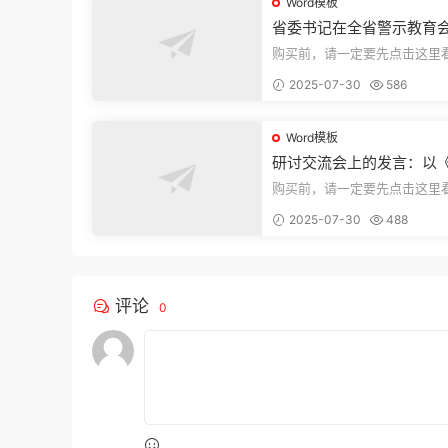
Word模板
省委书记在全省警示教育
的讲话
购买前，请一定要先点击这里
迎持续关注，精彩模板每天推
2025-07-30
586
束，本文...
Word模板
研讨交流会上的发言：以
法实施条例》为纲,推动巡
购买前，请一定要先点击这里
高质量发展
迎持续关注，精彩模板每天推
2025-07-30
488
束，本文...
评论
0