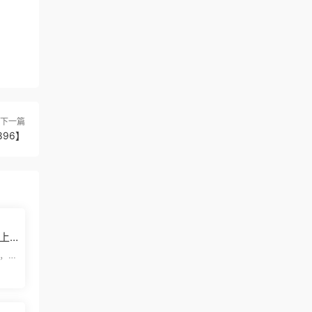
下一篇
96】
上
，欢
览结