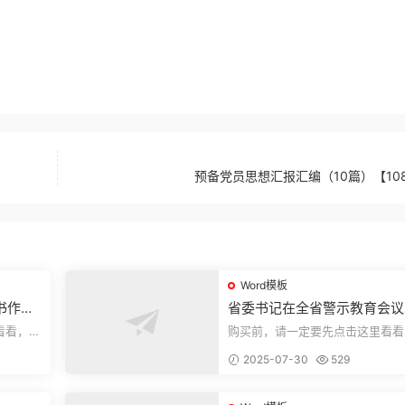
预备党员思想汇报汇编（10篇）【108
Word模板
书作风
省委书记在全省警示教育会议
的讲话.1
看看，欢
购买前，请一定要先点击这里看看
送预览结
迎持续关注，精彩模板每天推送预
2025-07-30
529
束，本文...