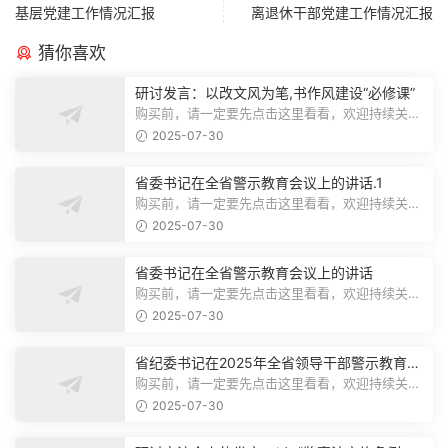
基层党建工作情况汇报
离退休干部党建工作情况汇报
猜你喜欢
研讨发言：以改文风为笔,书作风建设“必修课”
购买前，请一定要先点击这里看看，欢迎持续关
注，精彩模板每天推送预览结束，本文...
2025-07-30
省委书记在全省警示教育会议上的讲话.1
购买前，请一定要先点击这里看看，欢迎持续关
注，精彩模板每天推送预览结束，本文...
2025-07-30
省委书记在全省警示教育会议上的讲话
购买前，请一定要先点击这里看看，欢迎持续关
注，精彩模板每天推送预览结束，本文...
2025-07-30
省纪委书记在2025年全省领导干部警示教育会
上的讲话.1
购买前，请一定要先点击这里看看，欢迎持续关
注，精彩模板每天推送预览结束，本文...
2025-07-30