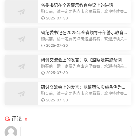
省委书记在全省警示教育会议上的讲话
购买前，请一定要先点击这里看看，欢迎持续关
注，精彩模板每天推送预览结束，本文...
2025-07-30
省纪委书记在2025年全省领导干部警示教育会
上的讲话.1
购买前，请一定要先点击这里看看，欢迎持续关
注，精彩模板每天推送预览结束，本文...
2025-07-30
研讨交流会上的发言：以《监察法实施条例》
为纲,推动巡察工作高质量发展
购买前，请一定要先点击这里看看，欢迎持续关
注，精彩模板每天推送预览结束，本文...
2025-07-30
研讨交流会上的发言：以监察法实施条例为纲
推动巡察工作高质量发展
购买前，请一定要先点击这里看看，欢迎持续关
注，精彩模板每天推送预览结束，本文...
2025-07-30
评论
0