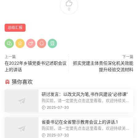
0
总结汇报
上一篇
下一篇
在2022年乡镇党委书记述职会议
抓实党建主体责任深化机关效能
上的讲话
提升经验交流材料
猜你喜欢
研讨发言：以改文风为笔,书作风建设“必修课”
购买前，请一定要先点击这里看看，欢迎持续关
注，精彩模板每天推送预览结束，本文...
2025-07-30
省委书记在全省警示教育会议上的讲话.1
购买前，请一定要先点击这里看看，欢迎持续关
注，精彩模板每天推送预览结束，本文...
2025-07-30