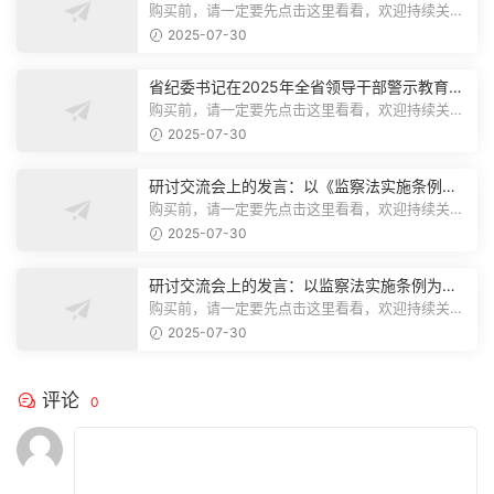
购买前，请一定要先点击这里看看，欢迎持续关
注，精彩模板每天推送预览结束，本文...
2025-07-30
省纪委书记在2025年全省领导干部警示教育会
上的讲话.1
购买前，请一定要先点击这里看看，欢迎持续关
注，精彩模板每天推送预览结束，本文...
2025-07-30
研讨交流会上的发言：以《监察法实施条例》
为纲,推动巡察工作高质量发展
购买前，请一定要先点击这里看看，欢迎持续关
注，精彩模板每天推送预览结束，本文...
2025-07-30
研讨交流会上的发言：以监察法实施条例为纲
推动巡察工作高质量发展
购买前，请一定要先点击这里看看，欢迎持续关
注，精彩模板每天推送预览结束，本文...
2025-07-30
评论
0