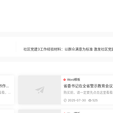
社区党建3工作经验材料：以群众满意为标准 激发社区党
Word模板
书作风
省委书记在全省警示教育会议
的讲话.1
看看，欢
购买前，请一定要先点击这里看看
送预览结
迎持续关注，精彩模板每天推送预
2025-07-30
525
束，本文...