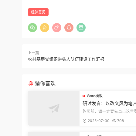
经验意见
上一篇
农村基层党组织带头人队伍建设工作汇报
猜你喜欢
Word模板
研讨发言：以改文风为笔,
建设“必修课”
购买前，请一定要先点击这里
迎持续关注，精彩模板每天推
2025-07-30
708
束，本文...