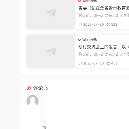
Word模板
省委书记在全省警示教育
的讲话
购买前，请一定要先点击这里
迎持续关注，精彩模板每天推
2025-07-30
583
束，本文...
Word模板
研讨交流会上的发言：以
法实施条例》为纲,推动巡
购买前，请一定要先点击这里
高质量发展
迎持续关注，精彩模板每天推
2025-07-30
486
束，本文...
评论
0