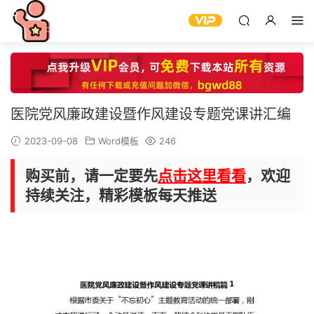
医院党风廉政建设暨作风建设专题党课讲汇编
2023-09-08
Word模板
246
购买前，请一定要先
点击这里看看
，欢迎
持续关注，精彩模板每天推送