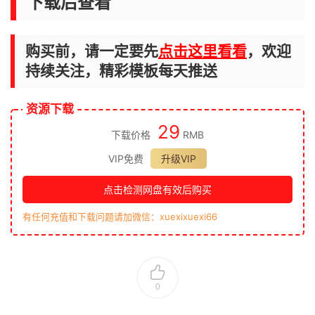
下载后查看
购买前，请一定要先
点击这里看看
，欢迎
持续关注，精彩模板每天推送
资源下载
29
下载价格
RMB
VIP免费
升级VIP
点击检测网盘有效后购买
有任何充值和下载问题请加微信：xuexixuexi66
0